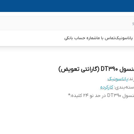
پاناسونیک
تماس با ما
شماره حساب بانکی
ل DT390 (گارانتی تعویض)
ند:
پاناسونیک
ته‌بندی
:
کارکرده
 DT390 در حد نو 24 کلیده
:
*