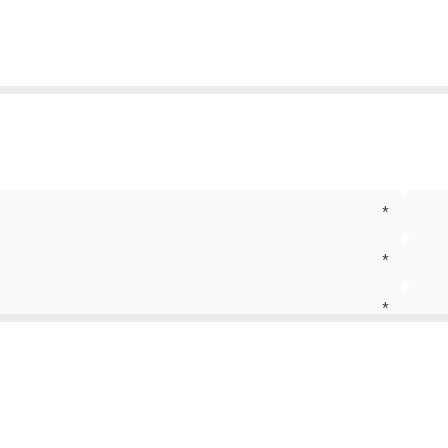
*
*
*
*
*