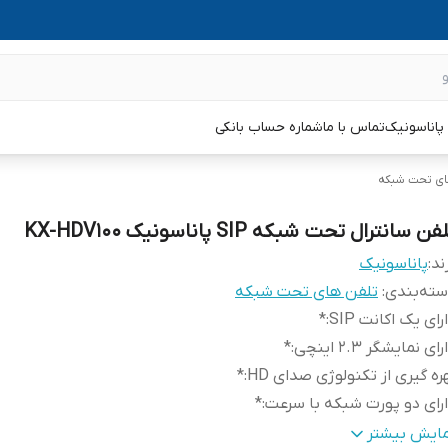
پاناسونیک
تماس با ما
شماره حساب بانکی
ای تحت شبکه
فن سانترال تحت شبکه SIP پاناسونیک KX-HDV100
ند:
پاناسونیک
ته‌بندی
:
تلفن های تحت شبکه
رای یک اکانت SIP
:
*
رای نمایشگر 2.3 اینچی
:
*
ره گیری از تکنولوژی صدای HD
:
*
رای دو پورت شبکه با سرعت
:
*
رای دو کلید قابل برنامه ریزی
:
*
مایش بیشتر