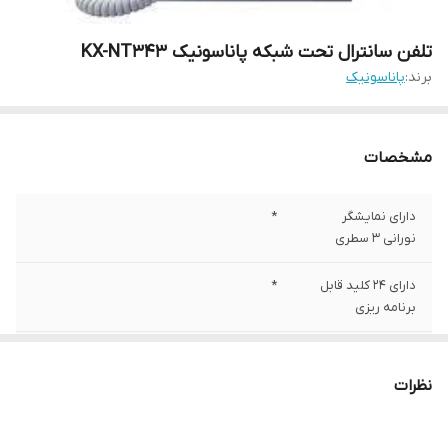
تلفن سانترال تحت شبکه پاناسونیک KX-NT343
برند:
پاناسونیک
مشخصات
دارای نمایشگر
*
نورانی 3 سطری
دارای 24 کلید قابل
*
برنامه ریزی
دارای بلنگوی شفاف
*
نظرات
قابلیت پشتیبانی از
*
ماژول بلوتوث