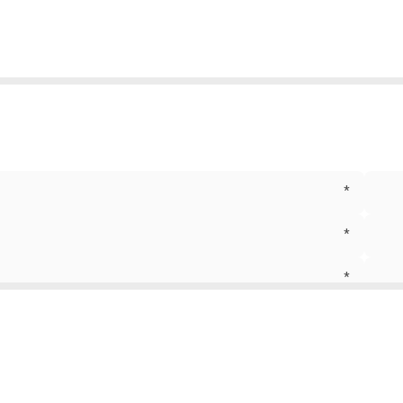
*
*
*
*
*