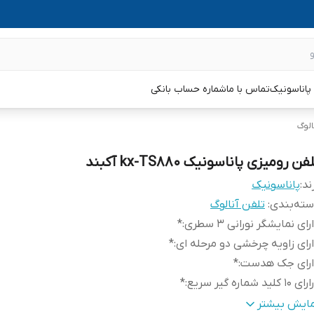
پاناسونیک
تماس با ما
شماره حساب بانکی
الوگ
فن رومیزی پاناسونیک kx-TS880 آکبند
ند:
پاناسونیک
ته‌بندی
:
تلفن آنالوگ
رای نمایشگر نورانی 3 سطری
:
*
رای زاویه چرخشی دو مرحله ای
:
*
ارای جک هدست
:
*
 10 کلید شماره گیر سریع
:
*
اخت مالزی
:
*
مایش بیشتر