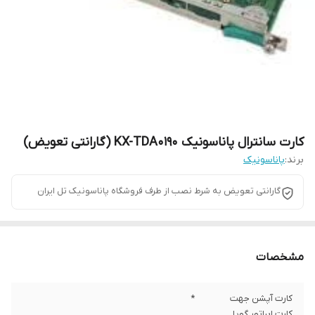
کارت سانترال پاناسونیک KX-TDA0190 (گارانتی تعویض)
برند:
پاناسونیک
گارانتی تعویض به شرط نصب از طرف فروشگاه پاناسونیک تل ایران
مشخصات
کارت آپشن جهت
*
کارت اپراتور گویا