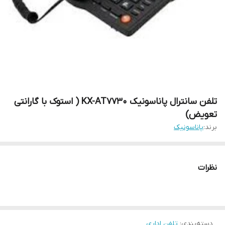
تلفن سانترال پاناسونیک KX-AT7730 ( استوک با گارانتی
تعویض)
برند:
پاناسونیک
نظرات
دسته‌بندی
:
تلفن اداری