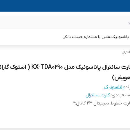
پاناسونیک
تماس با ما
شماره حساب بانکی
نترال
کارت سانترال پاناسونیک مدل KX-TDA0290 ( استو
عویض)
ند:
پاناسونیک
ته‌بندی
:
کارت سانترال
رت خطوط دیجیتال 23 کانال
:
*