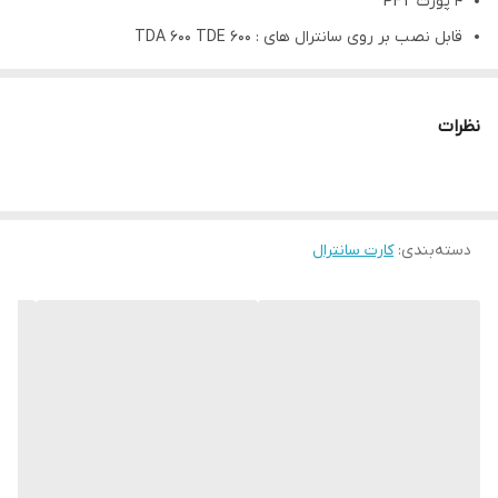
4 پورت PFT
قابل نصب بر روی سانترال های : TDA 600 TDE 600
ساخت کشور ویتنام
نظرات
دسته‌بندی
:
کارت سانترال