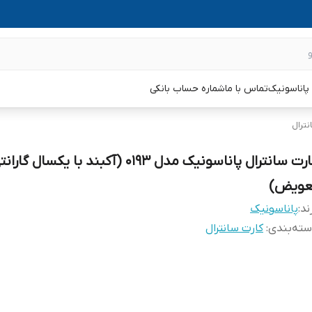
پاناسونیک
تماس با ما
شماره حساب بانکی
نترال
کارت سانترال پاناسونیک مدل 0193 (آکبند با یکسال گارا
عویض)
ند:
پاناسونیک
ته‌بندی
:
کارت سانترال