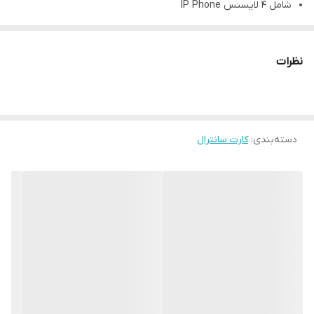
شامل 4 لایسنس IP Phone
قابل نصب بر روی سانترال های : NS500 , NS700
نظرات
دسته‌بندی
:
کارت سانترال