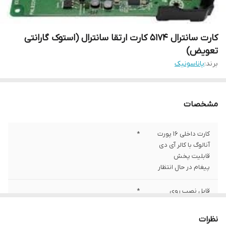
کارت سانترال 5174 کارت ارتقا سانترال (استوک گارانتی
تعویض)
برند:
پاناسونیک
مشخصات
کارت داخلی 16 پورت
*
آنالوگ با کالر آی دی
قابلیت پخش
پیغام در حال انتظار
قابل نصب روی
*
سانترال NS500
نظرات