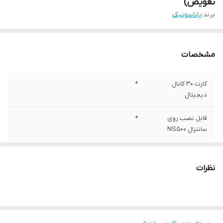
تعویض)
برند:
پاناسونیک
مشخصات
کارت 30 کانال
*
دیجیتال
قابل نصب روی
*
سانترال NS500
نظرات