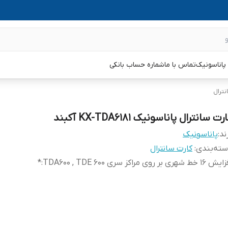
پاناسونیک
تماس با ما
شماره حساب بانکی
نترال
رت سانترال پاناسونیک KX-TDA6181 آکبند
ند:
پاناسونیک
ته‌بندی
:
کارت سانترال
1 خط شهری بر روی مراکز سری TDA600 , TDE 600
:
*