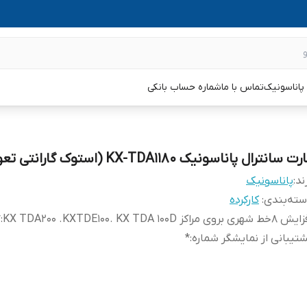
پاناسونیک
تماس با ما
شماره حساب بانکی
ت سانترال پاناسونیک KX-TDA1180 (استوک گارانتی تعویض)
ند:
پاناسونیک
ته‌بندی
:
کارکرده
 شهری بروی مراکز KX TDA200 .KXTDE100. KX TDA 100D
:
*
تیبانی از نمایشگر شماره
:
*