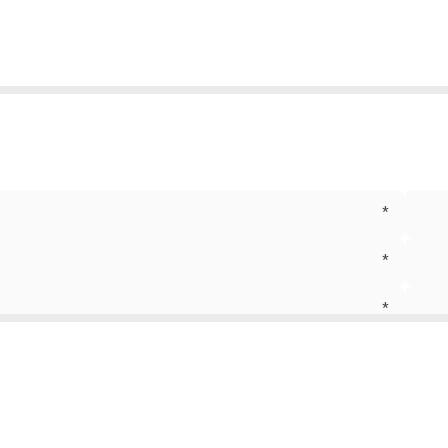
*
*
*
*